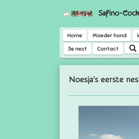
Ga
Safino-Cock
direct
naar
de
Home
Moeder hond
hoofdinhoud
3e nest
Contact
Noesja's eerste nes