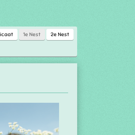
ficaat
1e Nest
2e Nest